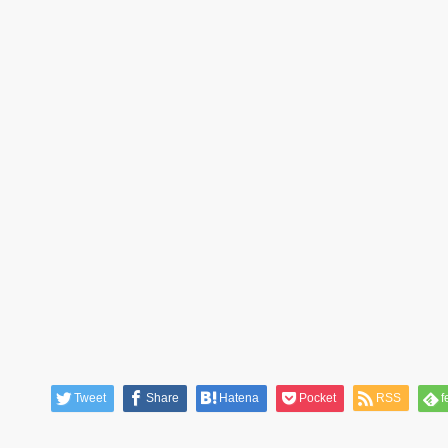
Tweet
Share
Hatena
Pocket
RSS
f